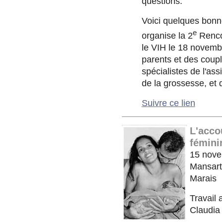
questions.
Voici quelques bonne
e
organise la 2
Rencon
le VIH le 18 novemb
parents et des coup
spécialistes de l'as
de la grossesse, et 
Suivre ce lien
L'acco
fémini
15 nove
Mansart
Marais
Travail
Claudia