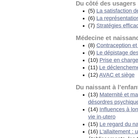
Du côté des usagers
(5)
La satisfaction 
(6)
La représentation
(7)
Stratégies effic
Médecine et naissan
(8)
Contraception et
(9)
Le dépistage des
(10)
Prise en charge 
(11)
Le déclenchem
(12)
AVAC et siège
Du naissant à l'enfan
(13)
Maternité et ma
désordres psychiqu
(14)
Influences à lo
vie in-utero
(15)
Le regard du na
(16)
L'allaitement : u