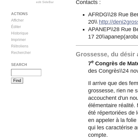
Contacts :
edit SideBar
AFRDG\\28 Rue Bertr
ACTIONS
Afficher
20\\
http://deni2gros
Éditer
APANEP\\28 Rue Bert
Historique
17 20\\apanep(aroba
Imprimer
Rétroliens
Rechercher
Grossesse, du désir
e
7
Congrès de Mater
SEARCH
des Congrès\\24 n
Il arrive que des fe
grossesse, rien ne so
accouchent d'un nouv
élémentaire réalité.
été répertoriées de 
en appeler à la foli
qui les caractérise a
compte.