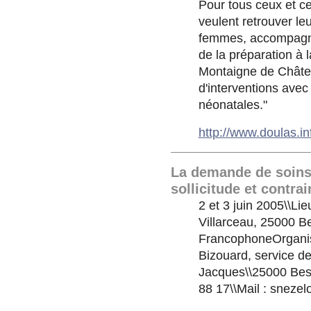
Pour tous ceux et ce
veulent retrouver l
femmes, accompagnat
de la préparation à l
Montaigne de Châte
d'interventions avec
néonatales."
http://www.doulas.in
La demande de soins 
sollicitude et contrai
2 et 3 juin 2005\\Li
Villarceau, 25000 B
FrancophoneOrganisat
Bizouard, service de 
Jacques\\25000 Besa
88 17\\Mail : sneze