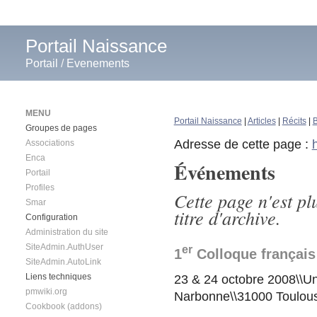
Portail Naissance
Portail
/
Evenements
MENU
Portail Naissance
|
Articles
|
Récits
|
B
Groupes de pages
Adresse de cette page :
Associations
Enca
Événements
Portail
Profiles
Cette page n'est pl
Smar
titre d'archive.
Configuration
Administration du site
SiteAdmin.AuthUser
er
1
Colloque français
SiteAdmin.AutoLink
Liens techniques
23 & 24 octobre 2008\\Un
pmwiki.org
Narbonne\\31000 Toulou
Cookbook (addons)